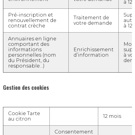
à 12
Pré-inscription et
Sup
Traitement de
renouvellement de
aut
votre demande
contrat crèche
à 12
Annuaires en ligne
comportant des
Modi
informations
Enrichissement
supp
personnelles (nom
d’information
à vo
du Président, du
dem
responsable…)
Gestion des cookies
Cookie Tarte
12 mois
au citron
Consentement