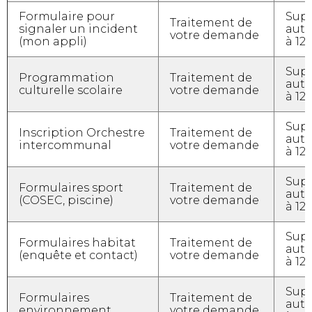
Formulaire pour
Sup
Traitement de
signaler un incident
aut
votre demande
(mon appli)
à 12
Sup
Programmation
Traitement de
aut
culturelle scolaire
votre demande
à 12
Sup
Inscription Orchestre
Traitement de
aut
intercommunal
votre demande
à 12
Sup
Formulaires sport
Traitement de
aut
(COSEC, piscine)
votre demande
à 12
Sup
Formulaires habitat
Traitement de
aut
(enquête et contact)
votre demande
à 12
Sup
Formulaires
Traitement de
aut
environnement
votre demande