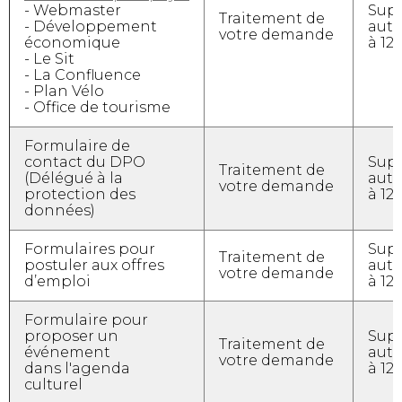
- Webmaster
Sup
Traitement de
- Développement
aut
votre demande
économique
à 12
- Le Sit
- La Confluence
- Plan Vélo
- Office de tourisme
Formulaire de
contact du DPO
Sup
Traitement de
(Délégué à la
aut
votre demande
protection des
à 12
données)
Formulaires pour
Sup
Traitement de
postuler aux offres
aut
votre demande
d’emploi
à 12
Formulaire pour
proposer un
Sup
Traitement de
événement
aut
votre demande
dans l'agenda
à 12
culturel